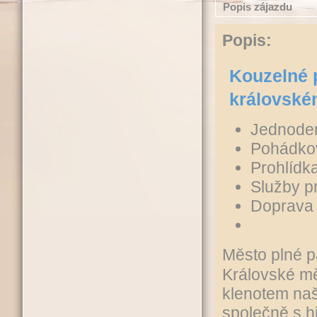
Popis zájazdu
Popis:
Kouzelné 
královské
Jednoden
Pohádko
Prohlídk
Služby p
Doprava
Město plné 
Královské měs
klenotem na
společně s h