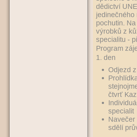
dědictví UN
jedinečného 
pochutin. Na
výrobků z kůž
specialitu - 
Program záj
1. den
Odjezd z
Prohlídk
stejnojm
čtvrť Ka
Individu
specialit
Navečer 
sdělí pr