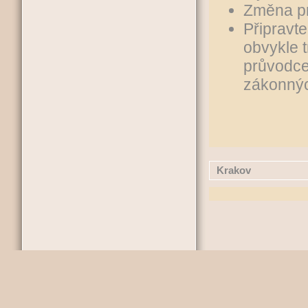
Změna p
Připravt
obvykle 
průvodce
zákonnýc
Krakov