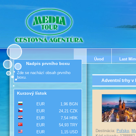
Úvod
Last Min
Nadpis prvního boxu
Zde se nachází obsah prvního
boxu.
Adventní trhy v
Kurzový lístok
EUR
1,96 BGN
EUR
24,21 CZK
EUR
7,54 HRK
EUR
54,93 TRY
Destinácia:
Poľsko
,
Ma
EUR
1,15 USD
Kód zájazdu: 1288882