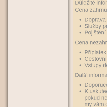
Důležité inf
Cena zahrnu
Doprava 
Služby p
Pojištění
Cena nezahr
Příplatek
Cestovní 
Vstupy do
Další inform
Doporuč
K uskuteč
pokud ne
my vám c