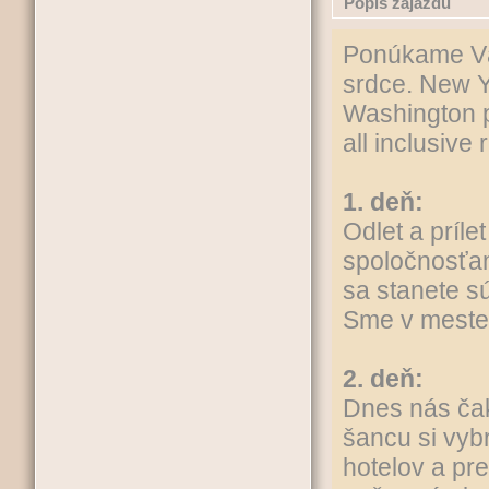
Popis zájazdu
Ponúkame Vám
srdce. New Y
Washington 
all inclusive
1. deň:
Odlet a príl
spoločnosťam
sa stanete s
Sme v meste
2. deň:
Dnes nás ča
šancu si vyb
hotelov a pr