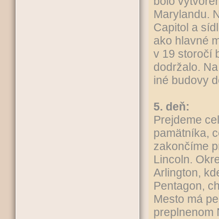
bolo vytvore
Marylandu. N
Capitol a síd
ako hlavné m
v 19 storočí
dodržalo. Na
iné budovy dô
5. deň:
Prejdeme cel
pamätníka, c
zakončíme pr
Lincoln. Okr
Arlington, k
Pentagon, c
Mesto má pe
preplnenom 