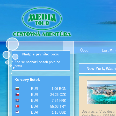
Úvod
Last Min
Nadpis prvního boxu
Zde se nachází obsah prvního
boxu.
New York, Washi
Kurzový lístok
EUR
1,96 BGN
EUR
24,26 CZK
EUR
7,54 HRK
EUR
55,03 TRY
Destinácia: Viac destin
EUR
1,15 USD
Kód zájazdu: 1333860