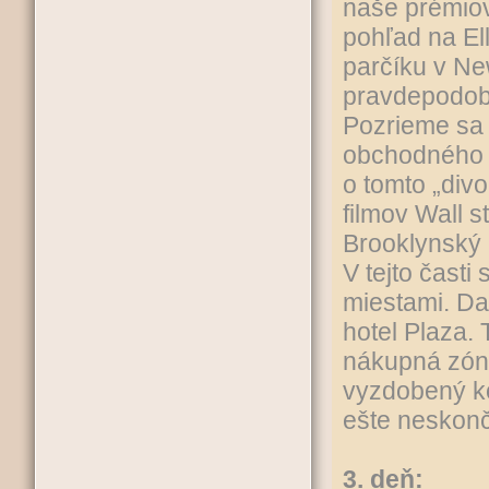
naše prémiov
pohľad na El
parčíku v Ne
pravdepodobn
Pozrieme sa 
obchodného c
o tomto „div
filmov Wall s
Brooklynský 
V tejto čast
miestami. Da
hotel Plaza. 
nákupná zóna
vyzdobený ko
ešte neskonč
3. deň: