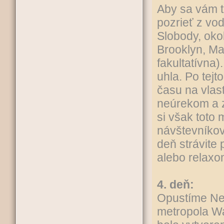
Aby sa vám t
pozrieť z vo
Slobody, oko
Brooklyn, Ma
fakultatívna)
uhla. Po tejt
času na vlas
neúrekom a z
si však toto 
návštevníkov,
deň strávite 
alebo relaxo
4. deň:
Opustíme Ne
metropola 