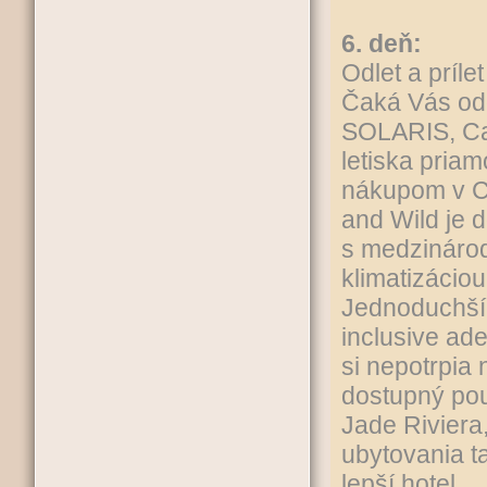
6. deň:
Odlet a príl
Čaká Vás odd
SOLARIS, Can
letiska pria
nákupom v C
and Wild je d
s medzinárod
klimatizáciou
Jednoduchší 
inclusive ad
si nepotrpia 
dostupný pou
Jade Riviera,
ubytovania t
lepší hotel.