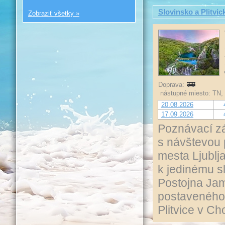
Slovinsko a Plitvic
Zobraziť všetky »
Doprava:
nástupné miesto: TN,
20.08.2026
17.09.2026
Poznávací zá
s návštevou 
mesta Ljublj
k jedinému s
Postojna Ja
postaveného
Plitvice v Ch