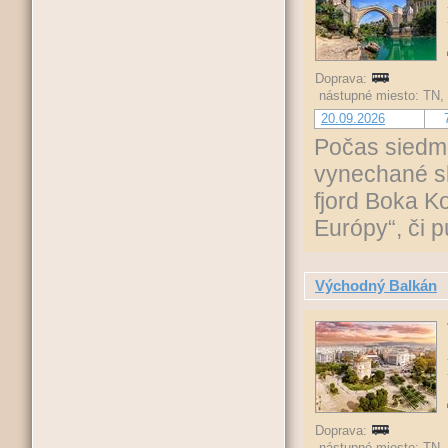
Doprava:
nástupné miesto: TN,
20.09.2026
Počas siedm
vynechané sk
fjord Boka K
Európy“, či 
Východný Balkán
Doprava:
nástupné miesto: TN,