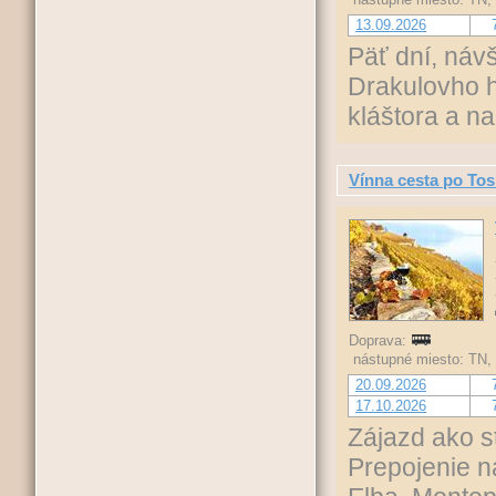
13.09.2026
Päť dní, náv
Drakulovho h
kláštora a n
Vínna cesta po To
Doprava:
nástupné miesto: TN,
20.09.2026
17.10.2026
Zájazd ako s
Prepojenie n