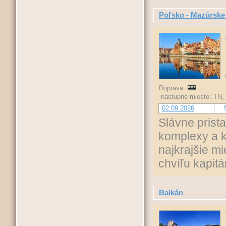
Poľsko - Mazúrske 
Doprava:
nástupné miesto: TN,
02.09.2026
Slávne prist
komplexy a k
najkrajšie m
chvíľu kapit
Balkán