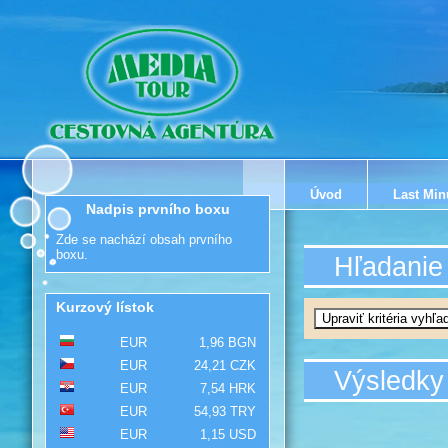
Úvod
Last Min
Nadpis prvního boxu
Zde se nachází obsah prvního
boxu.
Hľadanie
Kurzový lístok
EUR
1,96 BGN
EUR
24,21 CZK
Výsledky
EUR
7,54 HRK
EUR
54,93 TRY
EUR
1,15 USD