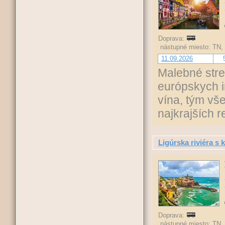
Doprava:
nástupné miesto: TN,
11.09.2026
Malebné stre
európskych i
vína, tým vš
najkrajších 
Ligúrska riviéra s
Doprava:
nástupné miesto: TN,