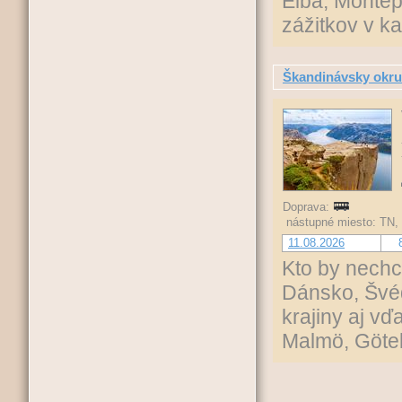
Elba, Montep
zážitkov v k
Škandinávsky okr
Doprava:
nástupné miesto: TN,
11.08.2026
Kto by nechc
Dánsko, Švé
krajiny aj v
Malmö, Göteb