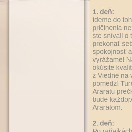
1. deň:
Ideme do toh
pričinenia n
ste snívali 
prekonať seb
spokojnosť a
vyrážame! Na
okúsite kval
z Viedne na v
pomedzí Ture
Araratu preč
bude každopá
Araratom.
2. deň:
Po raňajkách