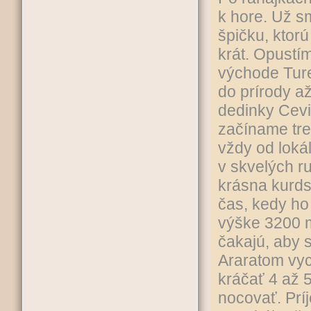
k hore. Už s
špičku, ktor
krát. Opustí
východe Ture
do prírody a
dedinky Cev
začíname trek
vždy od loká
v skvelých r
krásna kurds
čas, kedy ho
výške 3200 m
čakajú, aby s
Araratom vyc
kráčať 4 až 
nocovať. Prí