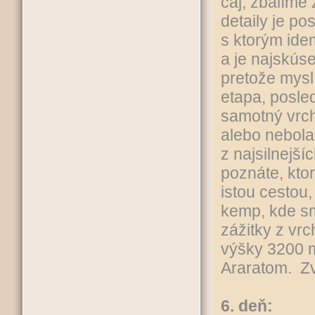
čaj, zbalíme
detaily je p
s ktorým ide
a je najskúse
pretože mysl
etapa, posle
samotný vrch
alebo nebola
z najsilnejší
poznáte, kto
istou cestou
kemp, kde sm
zážitky z vr
výšky 3200 
Araratom. Zv
6. deň: