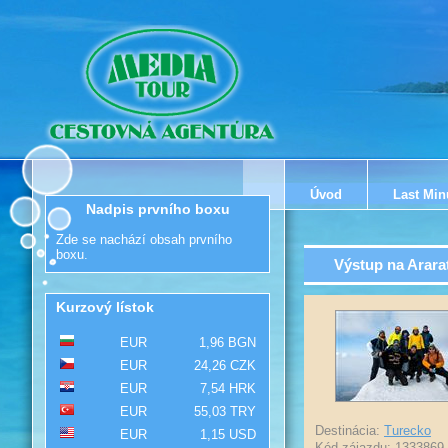
Úvod
Last Min
Nadpis prvního boxu
Zde se nachází obsah prvního
boxu.
Výstup na Arara
Kurzový lístok
EUR
1,96 BGN
EUR
24,26 CZK
EUR
7,54 HRK
EUR
55,03 TRY
Destinácia:
Turecko
EUR
1,15 USD
Kód zájazdu: 1333869