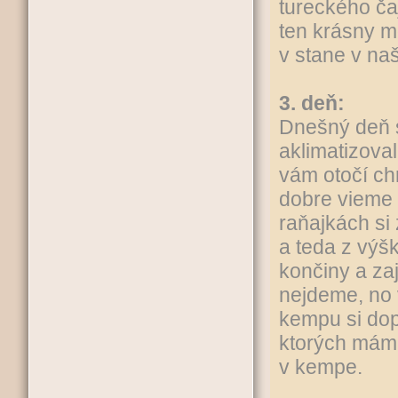
tureckého ča
ten krásny m
v stane v n
3. deň:
Dnešný deň 
aklimatizoval
vám otočí ch
dobre vieme 
raňajkách si
a teda z výš
končiny a zaj
nejdeme, no v
kempu si do
ktorých mám
v kempe.