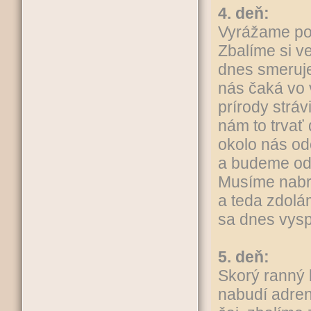
4. deň:
Vyrážame po 
Zbalíme si v
dnes smeruj
nás čaká vo 
prírody strá
nám to trvať 
okolo nás o
a budeme odd
Musíme nabra
a teda zdolá
sa dnes vysp
5. deň:
Skorý ranný 
nabudí adren