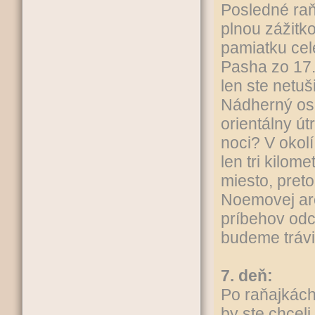
Posledné raň
plnou zážitk
pamiatku cel
Pasha zo 17.s
len ste netuš
Nádherný os
orientálny ú
noci? V okol
len tri kilom
miesto, preto
Noemovej arc
príbehov odc
budeme trávi
7. deň:
Po raňajkách
by ste chcel