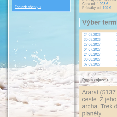
Cena od:
1 923 €
Zobraziť všetky »
Príplatky od:
199 €
Výber term
24.08.2026
30.08.2026
27.06.2027
04.07.2027
24.08.2027
30.08.2027
07.09.2027
Popis zájazdu
Ararat (5137
ceste. Z jeh
archa. Trek 
planéty.