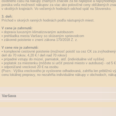
osobného času na nákupy známych značiek za tie najlepšie a najvýhodnejš
ponúka veľa možností nákupov za viac ako polovičné ceny obľúbených znač
v okolitých krajinách. Vo večerných hodinách odchod späť na Slovensko.
3. deň:
Príchod v skorých ranných hodinách podľa nástupných miest.
V cene je zahrnuté:
• doprava luxusným klimatizovaným autobusom
• prehliadka mesta Varšavy so skúseným sprievodcom
• zákonné poistenie v znení zákona 170/2018 Z. z.
V cene nie je zahrnuté:
• komplexné cestovné poistenie (možnosť poistiť sa cez CK za zvýhodnený
deň do 70 rokov, 4,20 € / deň nad 70 rokov)
• prípadné vstupy do múzeí, pamiatok, atď. (individuálne viď vyššie)
• poplatok za miestenku (môžete si určiť presné miesto v autobuse) - od 5 €
• odporúčané vreckové 20 € na osobu
(Pozn.: Výška vreckového je vyslovene odhadovaná, zahŕňa len približnú v
cenu lokálnej prepravy, no nezahŕňa individuálne nákupy v obchodoch, nákup
Varšava