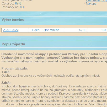
Cena od:
67 €
-
Nákupy
Príplatky od:
0 €
Výber termínu
23.01.2027
1 deň
First Minute
67 €
+0 
Popis zájazdu
Celodenné novoročné nákupy s prehliadkou Varšavy pre 1 osobu s d
Vychutnajte si s nami naplno januárovú Varšavu bez davov turistov, s 
možnosťou nákupov známych značiek za výhodné novoročné výpredaj
Program zájazdu:
1.deň:
Odchod zo Slovenska vo večerných hodinách podľa nástupných miest.
2.deň:
Príchod do hlavného mesta Poľska, do Varšavy. Doobeda sa spolu s našim 
mesta, počas ktorej uvidíte tie naj zaujímavosti a pamiatky, historická i 
centrum Starého mesta, ktoré sa podobá Krakovu, prezidentský palác ale
stavba, ktorá v sebe ukrýva bohatý interiér. Uvidíme tiež pevnosť Barbaka
príbeh o morskej panne, ktorá je symbolom a dostala sa aj do znaku mesta.
Po dobrom obede sa prejdeme k najvyššej stavbe v Poľsku – Palác Národov