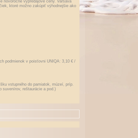
ie novoročné výpredajové ceny. Varšava
iek, ktoré možno zakúpiť výhodnejšie ako
ch podmienok v poisťovni UNIQA: 3,10 € /
ýšku vstupného do pamiatok, múzeí, príp.
 suvenírov, reštaurácie a pod.)