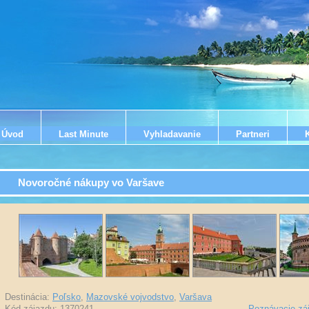
Úvod
Last Minute
Vyhladavanie
Partneri
Novoročné nákupy vo Varšave
Destinácia:
Poľsko
,
Mazovské vojvodstvo
,
Varšava
Kód zájazdu: 1370241
-
Poznávacie zá