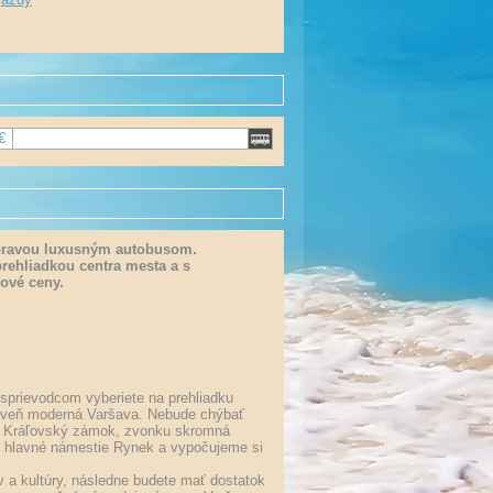
€
opravou luxusným autobusom.
prehliadkou centra mesta a s
ové ceny.
sprievodcom vyberiete na prehliadku
zároveň moderná Varšava. Nebude chýbať
bo Kráľovský zámok, zvonku skromná
n, hlavné námestie Rynek a vypočujeme si
 a kultúry, následne budete mať dostatok