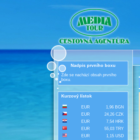
Nadpis prvního boxu
Zde se nachází obsah prvního
boxu.
Kurzový lístok
EUR
1,96 BGN
EUR
24,26 CZK
EUR
7,54 HRK
EUR
55,03 TRY
EUR
1,15 USD