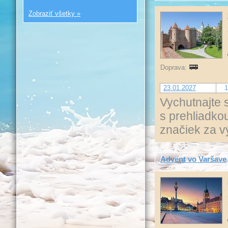
Zobraziť všetky »
Doprava:
23.01.2027
1
Vychutnajte 
s prehliadk
značiek za 
Advent vo Varšave