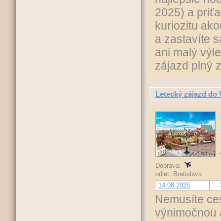
2025) a priťa
kuriozitu ako
a zastavíte 
ani malý výl
zájazd plný 
Letecký zájazd do 
Doprava:
odlet: Bratislava
14.08.2026
Nemusíte ces
výnimočnou a