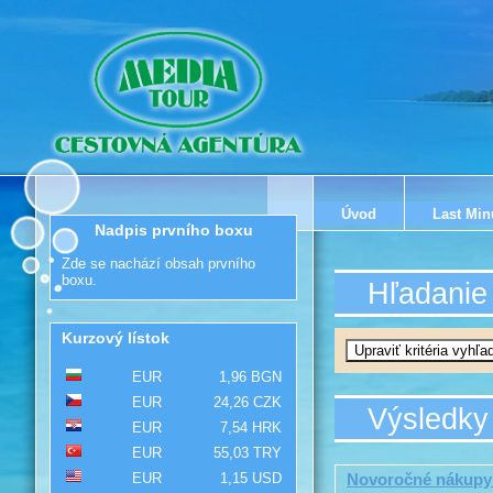
Úvod
Last Min
Nadpis prvního boxu
Zde se nachází obsah prvního
boxu.
Hľadanie
Kurzový lístok
EUR
1,96 BGN
EUR
24,26 CZK
Výsledky
EUR
7,54 HRK
EUR
55,03 TRY
EUR
1,15 USD
Novoročné nákupy