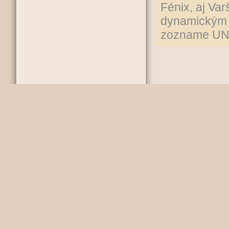
Fénix, aj Va
dynamickým m
zozname U