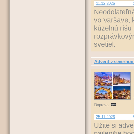
11.12.2026
Neodolateľná
vo Varšave, 
kúzelnú ríšu
rozprávkovým
svetiel.
Advent v severnom 
Doprava:
25.11.2026
Užite si adv
najlepšie ho