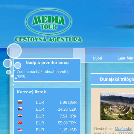
Úvod
Last Min
Nadpis prvního boxu
Zde se nachází obsah prvního
boxu.
Dunajská trilóg
Kurzový lístok
EUR
1,96 BGN
EUR
24,26 CZK
EUR
7,54 HRK
EUR
55,03 TRY
Destinácia:
Maďarsko
EUR
1,15 USD
Kód zájazdu: 1372006