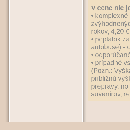
V cene nie j
• komplexné 
zvýhodnených
rokov, 4,20 €
• poplatok z
autobuse) - 
• odporúčané
• prípadné vs
(Pozn.: Výšk
približnú vý
prepravy, no
suvenírov, re