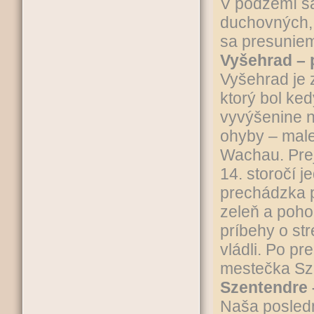
V podzemí s
duchovných, 
sa presunie
Vyšehrad – 
Vyšehrad je
ktorý bol ke
vyvýšenine 
ohyby – male
Wachau. Prej
14. storočí j
prechádzka p
zeleň a poho
príbehy o st
vládli. Po p
mestečka Sz
Szentendre 
Naša posled