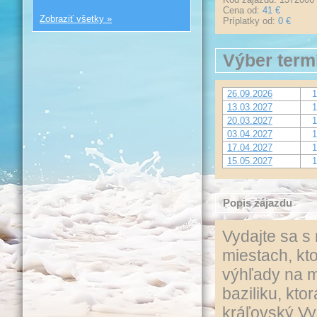
Cena od:
41 €
Zobraziť všetky »
Príplatky od:
0 €
Výber term
26.09.2026
1
13.03.2027
1
20.03.2027
1
03.04.2027
1
17.04.2027
1
15.05.2027
1
Popis zájazdu
Vydajte sa s
miestach, kt
výhľady na m
baziliku, kt
kráľovský Vy