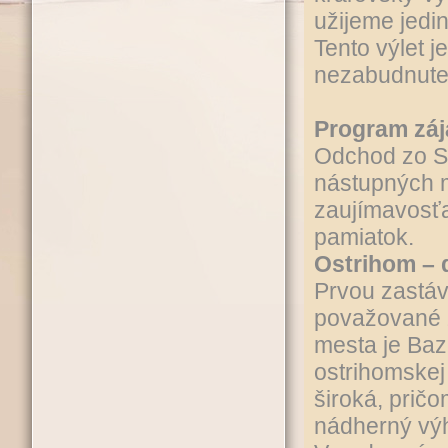
užijeme jedi
Tento výlet 
nezabudnuteľ
Program záj
Odchod zo S
nástupných m
zaujímavosťa
pamiatok.
Ostrihom –
Prvou zastáv
považované 
mesta je Bazi
ostrihomskej 
široká, prič
nádherný výhľ