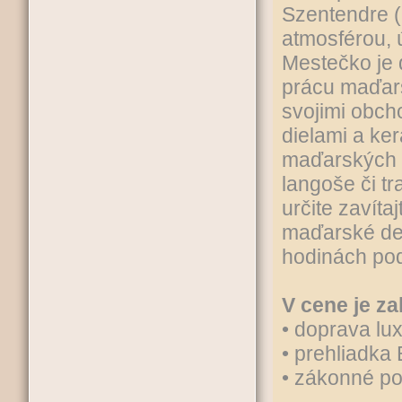
Szentendre (
atmosférou, 
Mestečko je 
prácu maďar
svojimi obch
dielami a ke
maďarských š
langoše či t
určite zavíta
maďarské de
hodinách pod
V cene je za
• doprava l
• prehliadka
• zákonné po