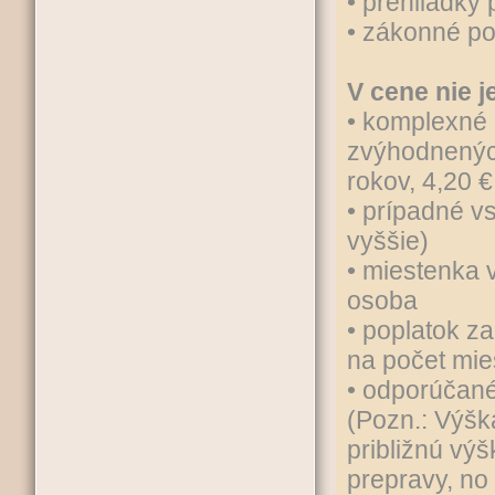
• prehliadky
• zákonné po
V cene nie j
• komplexné 
zvýhodnených
rokov, 4,20 €
• prípadné vs
vyššie)
• miestenka v
osoba
• poplatok z
na počet mie
• odporúčané
(Pozn.: Výšk
približnú vý
prepravy, no