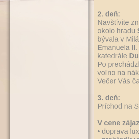
2. deň:
Navštívite z
okolo hradu
bývala v Mil
Emanuela II.
katedrále
Du
Po prechádz
voľno na nák
Večer Vás č
3. deň:
Príchod na S
V cene zájaz
• doprava l