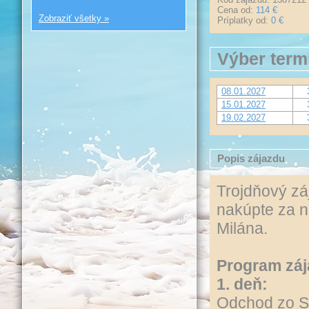
Cena od:
114 €
Zobraziť všetky »
Príplatky od:
0 €
Výber term
08.01.2027
15.01.2027
19.02.2027
Popis zájazdu
Trojdňový zá
nakúpte za n
Milána.
Program záj
1. deň:
Odchod zo S