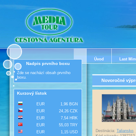
Úvod
Last Min
Nadpis prvního boxu
Zde se nachází obsah prvního
boxu.
Novoročné výpre
Kurzový lístok
EUR
1,96 BGN
EUR
24,26 CZK
EUR
7,54 HRK
EUR
55,03 TRY
Destinácia:
Taliansko
,
EUR
1,15 USD
Kód zájazdu: 1387212