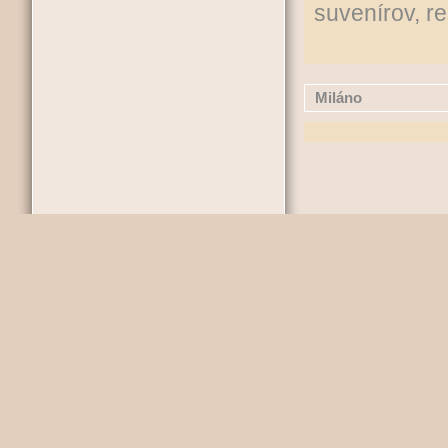
suvenírov, re
Miláno