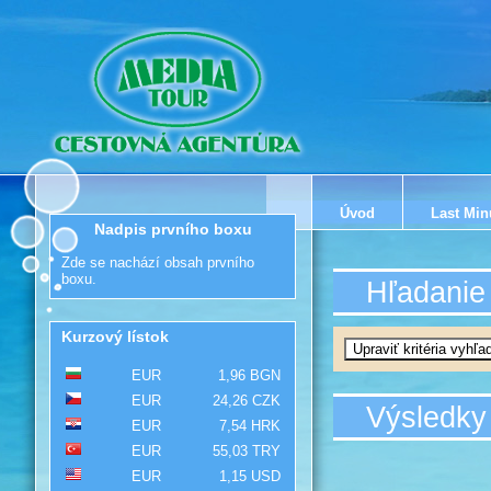
Úvod
Last Min
Nadpis prvního boxu
Zde se nachází obsah prvního
boxu.
Hľadanie
Kurzový lístok
EUR
1,96 BGN
EUR
24,26 CZK
Výsledky
EUR
7,54 HRK
EUR
55,03 TRY
EUR
1,15 USD