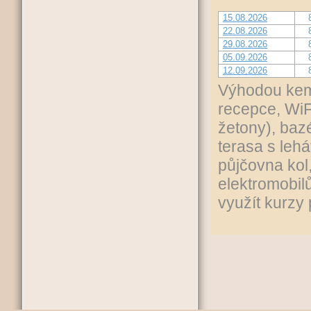
15.08.2026
22.08.2026
29.08.2026
05.09.2026
12.09.2026
Výhodou kemp
recepce, WiFi
žetony), baz
terasa s lehá
půjčovna kol,
elektromobilů
využít kurzy 