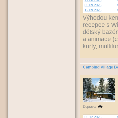
29.08.2026
05.09.2026
12.09.2026
Výhodou kemp
recepce s Wi-
dětský bazén,
a animace (c
kurty, multif
Camping Village B
Doprava:
05.12.2026