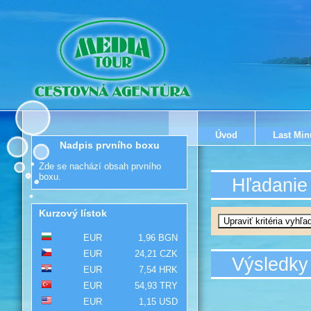
Úvod
Last Min
Nadpis prvního boxu
Zde se nachází obsah prvního
boxu.
Hľadanie
Kurzový lístok
EUR
1,96 BGN
EUR
24,21 CZK
Výsledky
EUR
7,54 HRK
EUR
54,93 TRY
EUR
1,15 USD