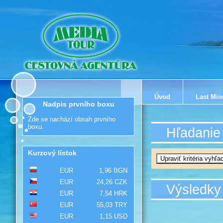
Úvod
Last Min
Nadpis prvního boxu
Zde se nachází obsah prvního
boxu.
Hľadanie
Kurzový lístok
EUR
1,96 BGN
EUR
24,26 CZK
Výsledky
EUR
7,54 HRK
EUR
55,03 TRY
EUR
1,15 USD