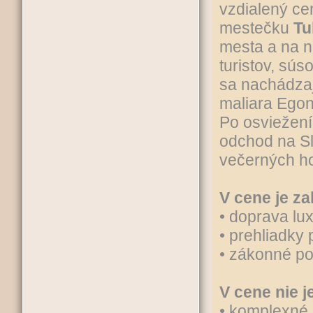
vzdialený ce
mestečku
Tul
mesta a na n
turistov, sú
sa nachádza
maliara Egon
Po osviežení
odchod na Sl
večerných h
V cene je za
• doprava l
• prehliadky
• zákonné po
V cene nie j
• komplexné 