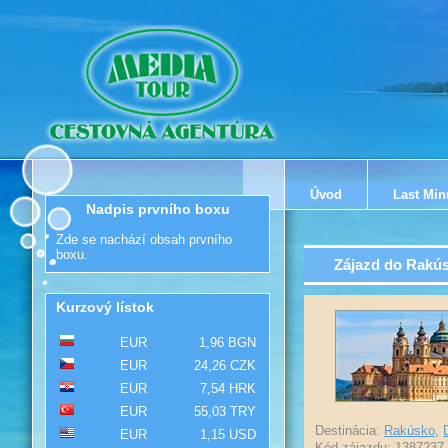
Úvod
Last Min
Nadpis prvního boxu
Zde se nachází obsah prvního
boxu.
Zájazd do Rakús
Kurzový lístok
EUR
1,96 BGN
EUR
24,26 CZK
EUR
7,54 HRK
EUR
55,03 TRY
Destinácia:
Rakúsko
,
EUR
1,15 USD
Kód zájazdu: 1387237