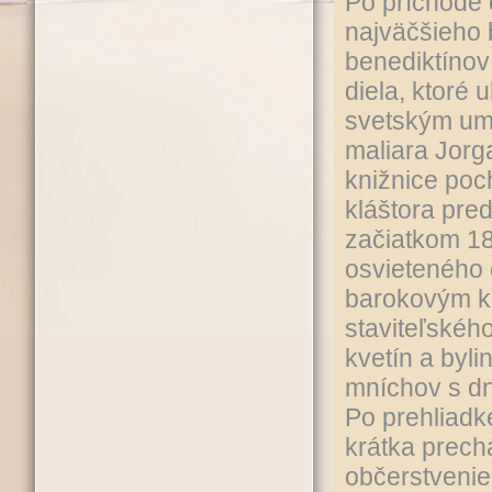
Po príchode
najväčšieho 
benediktínov
diela, ktoré 
svetským ume
maliara Jorg
knižnice poc
kláštora pred
začiatkom 18
osvieteného
barokovým ko
staviteľskéh
kvetín a byl
mníchov s d
Po prehliad
krátka prech
občerstvenie