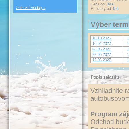
Cena od:
39 €
Zobraziť všetky »
Príplatky od:
0 €
Výber term
10.10.2026
1
10.04.2027
1
08.05.2027
1
22.05.2027
1
12.06.2027
1
Popis zájazdu
Vzhliadnite 
autobusovom
Program záj
Odchod bude