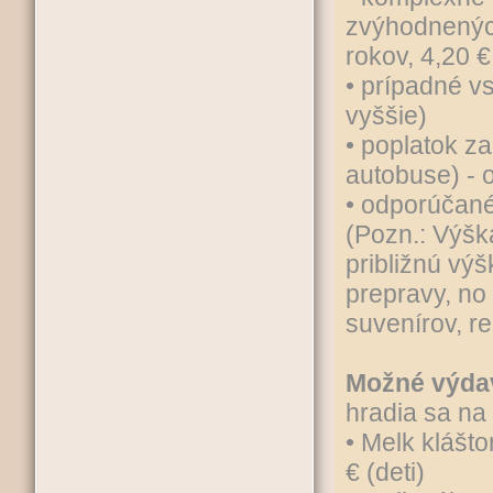
zvýhodnených
rokov, 4,20 €
• prípadné vs
vyššie)
• poplatok z
autobuse) - 
• odporúčané
(Pozn.: Výšk
približnú vý
prepravy, no
suvenírov, re
Možné výda
hradia sa na 
• Melk klášto
€ (deti)