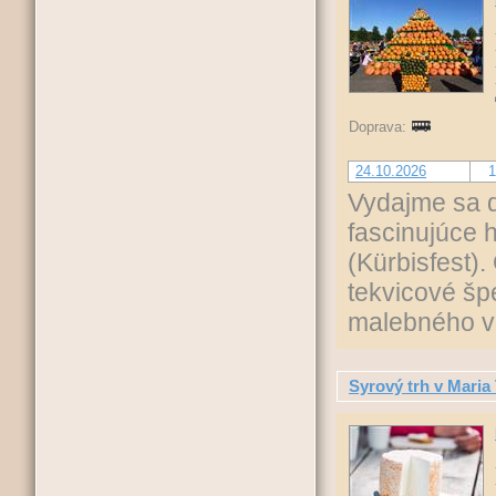
Doprava:
24.10.2026
1
Vydajme sa d
fascinujúce h
(Kürbisfest)
tekvicové šp
malebného v
Syrový trh v Maria 