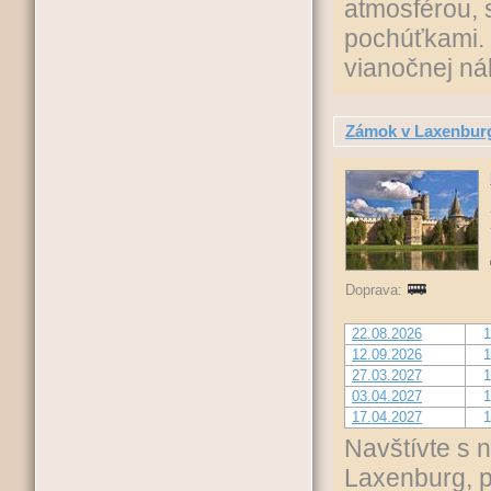
atmosférou, 
pochúťkami. 
vianočnej ná
Zámok v Laxenburg
Doprava:
22.08.2026
1
12.09.2026
1
27.03.2027
1
03.04.2027
1
17.04.2027
1
Navštívte s 
Laxenburg, p