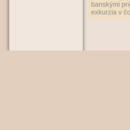
banskými pri
exkurzia v č