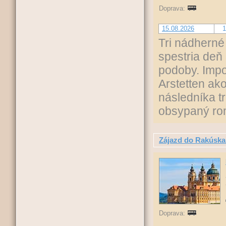
Doprava:
15.08.2026
1
Tri nádhern
spestria deň 
podoby. Imp
Arstetten ak
následníka t
obsypaný rom
Zájazd do Rakúska:
Doprava: