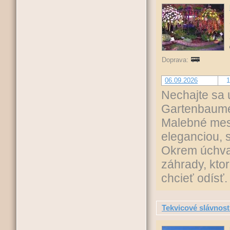
Doprava:
06.09.2026
1
Nechajte sa 
Gartenbaumes
Malebné mest
eleganciou, 
Okrem úchvat
záhrady, kto
chcieť odísť.
Tekvicové slávnost