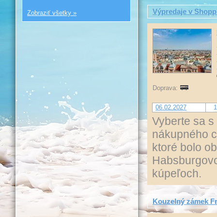
Výpredaje v Shoppi
Zobraziť všetky »
Doprava:
06.02.2027
1
Vyberte sa s
nákupného ce
ktoré bolo o
Habsburgovco
kúpeľoch.
Kouzelný zámek Fr