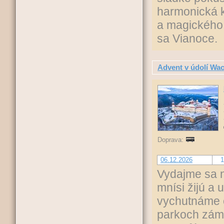
harmonická k
a magického 
sa Vianoce.
Advent v údolí Wa
Doprava:
06.12.2026
1
Vydajme sa n
mnísi žijú a 
vychutnáme č
parkoch zámk