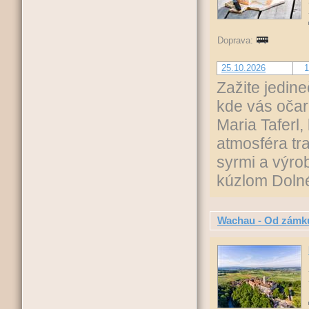
Doprava:
25.10.2026
1
Zažite jedin
kde vás očar
Maria Taferl,
atmosféra tr
syrmi a výro
kúzlom Doln
Wachau - Od zámk