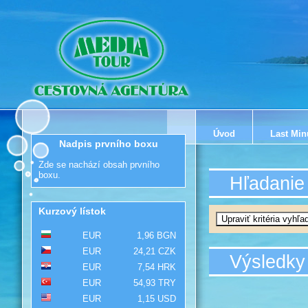
Úvod
Last Min
Nadpis prvního boxu
Zde se nachází obsah prvního
boxu.
Hľadanie
Kurzový lístok
EUR
1,96 BGN
EUR
24,21 CZK
Výsledky
EUR
7,54 HRK
EUR
54,93 TRY
EUR
1,15 USD