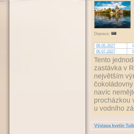
Doprava:
08.05.2027
1
06.07.2027
1
Tento jednod
zastávka v R
největším vý
čokoládovny 
navíc nemějte
procházkou 
u vodního z
Výstava kvetín Tull