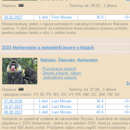
Doprava:
Termíny od: 28.02., 1 dňové
28.02.2027
1 deň
First Minute
35 €
+0 
Klosterneuburg, jeden z najvýznamnejších sakrálnych komplexov Rakúska, p
tradície. V jeho priestoroch sa každoročne koná pôsobivá výstava orchideí, k
pestrou paletou farieb a vôní z celého sveta.
ZOO Herberstein a nejteplejší jezero v Alpách
Rakúsko
,
Štajersko
,
Herberstein
-
Poznávacie zájazdy
-
Detské zájazdy, tábory
-
Jednodňové zájazdy
Zo
Doprava:
Termíny od: 27.08., 1 dňové
nástupné miesto: VY, BI, PV, BV, OV, VY, PR, HM, OC, BM, FM, NJ
27.08.2026
1 deň
Last Minute
36 €
+0 
15.07.2027
1 deň
Last Minute
40 €
+0 
09.08.2027
1 deň
Last Minute
40 €
+0 
Tentokrát se společně vydáme do rakouského Štýrska. Konkrétně do oblast
přijedeme v ZOO Herberstein. Jedná se o unikátní ZOO, která je zasazená v
více než 500 druhů zvířat. Prožijeme safari cestu napříč všemi kontinenty