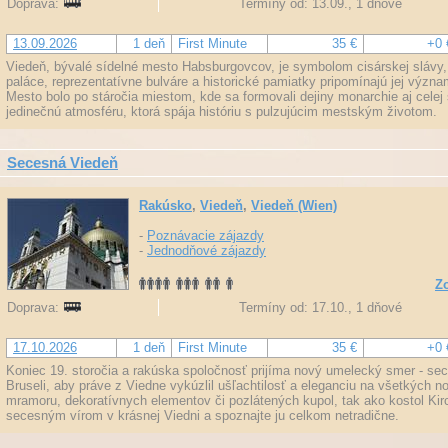
Doprava:
Termíny od: 13.09., 1 dňové
13.09.2026
1 deň
First Minute
35 €
+0 
Viedeň, bývalé sídelné mesto Habsburgovcov, je symbolom cisárskej slávy, 
paláce, reprezentatívne bulváre a historické pamiatky pripomínajú jej význ
Mesto bolo po stáročia miestom, kde sa formovali dejiny monarchie aj cele
jedinečnú atmosféru, ktorá spája históriu s pulzujúcim mestským životom.
Secesná Viedeň
Rakúsko
,
Viedeň
,
Viedeň (Wien)
-
Poznávacie zájazdy
-
Jednodňové zájazdy
Zo
Doprava:
Termíny od: 17.10., 1 dňové
17.10.2026
1 deň
First Minute
35 €
+0 
Koniec 19. storočia a rakúska spoločnosť prijíma nový umelecký smer - sece
Bruseli, aby práve z Viedne vykúzlil ušľachtilosť a eleganciu na všetkých
mramoru, dekoratívnych elementov či pozlátených kupol, tak ako kostol Kirc
secesným vírom v krásnej Viedni a spoznajte ju celkom netradične.