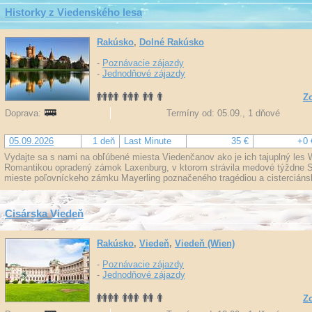
Historky z Viedenského lesa
Rakúsko
,
Dolné Rakúsko
-
Poznávacie zájazdy
-
Jednodňové zájazdy
Zo
Doprava:
Termíny od: 05.09., 1 dňové
05.09.2026
1 deň
Last Minute
35 €
+0 
Vydajte sa s nami na obľúbené miesta Viedenčanov ako je ich tajuplný les 
Romantikou opradený zámok Laxenburg, v ktorom strávila medové týždne Si
mieste poľovníckeho zámku Mayerling poznačeného tragédiou a cisterciánsk
Cisárska Viedeň
Rakúsko
,
Viedeň
,
Viedeň (Wien)
-
Poznávacie zájazdy
-
Jednodňové zájazdy
Zo