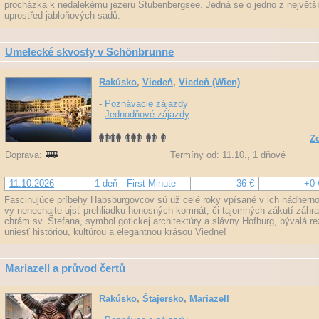
procházka k nedalekému jezeru Stubenbergsee. Jedná se o jedno z největší
uprostřed jabloňových sadů.
Umelecké skvosty v Schönbrunne
Rakúsko
,
Viedeň
,
Viedeň (Wien)
-
Poznávacie zájazdy
-
Jednodňové zájazdy
Zo
Doprava:
Termíny od: 11.10., 1 dňové
11.10.2026
1 deň
First Minute
36 €
+0 
Fascinujúce príbehy Habsburgovcov sú už celé roky vpísané v ich nádherno
vy nenechajte ujsť prehliadku honosných komnát, či tajomných zákutí záhra
chrám sv. Štefana, symbol gotickej architektúry a slávny Hofburg, bývalá re
uniesť históriou, kultúrou a elegantnou krásou Viedne!
Mariazell a průvod čertů
Rakúsko
,
Štajersko
,
Mariazell