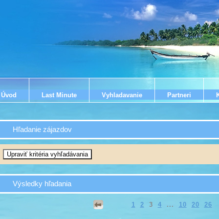
Úvod
Last Minute
Vyhladavanie
Partneri
Hľadanie zájazdov
Výsledky hľadania
1
2
3
4
...
10
20
26