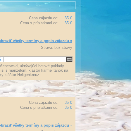
Cena zájazdu od:
35 €
Cena s príplatkami od:
35 €
braziť všetky termíny a popis zájazdu »
Strava: bez stravy
€
Wienerwald, ukrývajúci hotové poklady.
si s manželom, kláštor karmelitánok na
y kláštor Heligenkreuz.
Cena zájazdu od:
35 €
Cena s príplatkami od:
35 €
braziť všetky termíny a popis zájazdu »