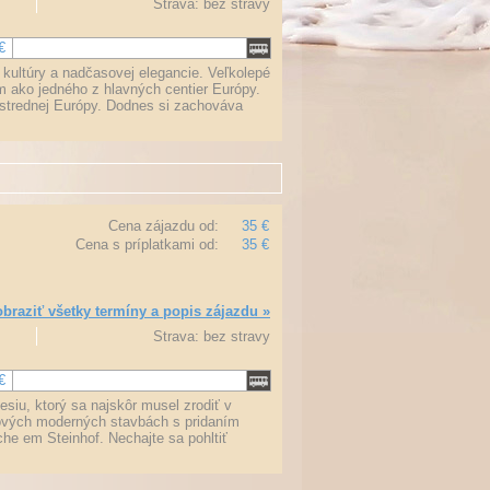
Strava: bez stravy
€
kultúry a nadčasovej elegancie. Veľkolepé
am ako jedného z hlavných centier Európy.
j strednej Európy. Dodnes si zachováva
Cena zájazdu od:
35 €
Cena s príplatkami od:
35 €
braziť všetky termíny a popis zájazdu »
Strava: bez stravy
€
siu, ktorý sa najskôr musel zrodiť v
 nových moderných stavbách s pridaním
he em Steinhof. Nechajte sa pohltiť