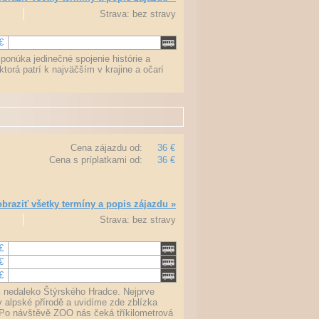
Strava: bez stravy
€
onúka jedinečné spojenie histórie a
torá patrí k najväčším v krajine a očarí
Cena zájazdu od:
36 €
Cena s príplatkami od:
36 €
braziť všetky termíny a popis zájazdu »
Strava: bez stravy
€
€
€
i nedaleko Štýrského Hradce. Nejprve
 alpské přírodě a uvidíme zde zblízka
. Po návštěvě ZOO nás čeká tříkilometrová