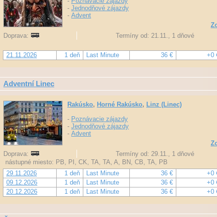
-
Poznávacie zájazdy
-
Jednodňové zájazdy
-
Advent
Zo
Doprava:
Termíny od: 21.11., 1 dňové
21.11.2026
1 deň
Last Minute
36 €
+0 
Adventní Linec
Rakúsko
,
Horné Rakúsko
,
Linz (Linec)
-
Poznávacie zájazdy
-
Jednodňové zájazdy
-
Advent
Zo
Doprava:
Termíny od: 29.11., 1 dňové
nástupné miesto: PB, PI, CK, TA, TA, A, BN, CB, TA, PB
29.11.2026
1 deň
Last Minute
36 €
+0 
09.12.2026
1 deň
Last Minute
36 €
+0 
20.12.2026
1 deň
Last Minute
36 €
+0 