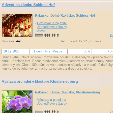
Advent na zámku Schloss Hof
Rakúsko
,
Dolné Rakúsko
,
Schloss Hof
-
Poznávacie zájazdy
-
Jednodňové zájazdy
-
Advent
Zo
Doprava:
Termíny od: 19.12., 1 dňové
19.12.2026
1 deň
First Minute
35 €
+0 
Iskry svetiel, blikot sviečok, rozžiarené oči detí aj dospelých - presne tak
zámku Schloss Hof. Počas predvianočných víkendov sa otvoria brány zámo
adventný trh. Okolo 100 stánkov vám ponúkne nápady na vianočné darčeky
figúrky do betlehemov a hračky až po diela z dreva a sviečky.
Výstava orchideí v kláštore Klosterneuburg
Rakúsko
,
Dolné Rakúsko
,
Klosterneuburg
-
Výstavy a podujatia
-
Jednodňové zájazdy
Zo