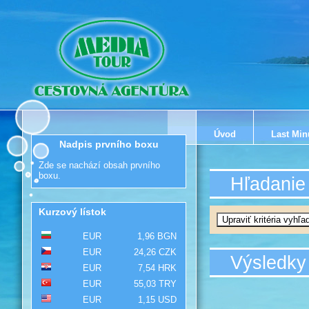
Úvod
Last Min
Nadpis prvního boxu
Zde se nachází obsah prvního
boxu.
Hľadanie
Kurzový lístok
EUR
1,96 BGN
EUR
24,26 CZK
Výsledky
EUR
7,54 HRK
EUR
55,03 TRY
EUR
1,15 USD