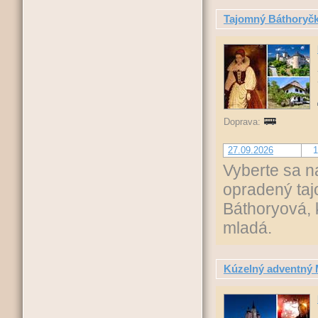
Tajomný Báthoryčki
Doprava:
27.09.2026
1
Vyberte sa n
opradený taj
Báthoryová, 
mladá.
Kúzelný adventný Ma