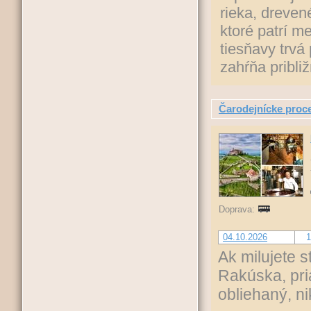
rieka, dreven
ktoré patrí m
tiesňavy trvá
zahŕňa pribli
Čarodejnícke proc
Doprava:
04.10.2026
1
Ak milujete 
Rakúska, pri
obliehaný, n