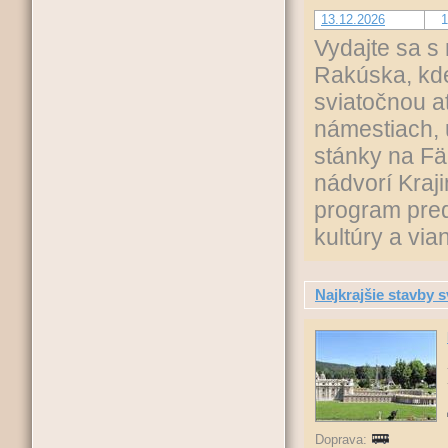
13.12.2026
1
Vydajte sa s
Rakúska, kde
sviatočnou a
námestiach, 
stánky na Fä
nádvorí Kraj
program pred
kultúry a vi
Najkrajšie stavby 
Doprava: