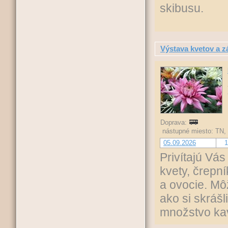
skibusu.
Výstava kvetov a z
Doprava:
nástupné miesto: TN,
05.09.2026
1
Privítajú Vás
kvety, črepn
a ovocie. Môž
ako si skrášl
množstvo kav