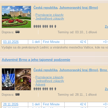
Česká republika
,
Juhomoravský kraj (Brno)
-
Poznávacie zájazdy
-
Jednodňové zájazdy
Zo
Doprava:
Termíny od: 03.10., 1 dňové
03.10.2026
1 deň
First Minute
42 €
+0 
Vydajte sa do prekrásnych Ledníc a vinárskeho mestečka Valtice, kde na v
Adventné Brno a jeho tajomné podzemie
Česká republika
,
Juhomoravský kraj (Brno)
,
Brno 
-
Poznávacie zájazdy
-
Jednodňové zájazdy
-
Advent
Zo
Doprava:
Termíny od: 28.11., 1 dňové
28.11.2026
1 deň
First Minute
42 €
+0 