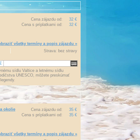
Cena zájazdu od:
32 €
Cena s príplatkami od:
32 €
braziť všetky termíny a popis zájazdu »
Strava: bez stravy
€
ému sídlu Valtice a letnému sídlu
 dedičstva UNESCO, môžete preskúmať
 legendy.
a okolie
Cena zájazdu od:
35 €
Cena s príplatkami od:
35 €
braziť všetky termíny a popis zájazdu »