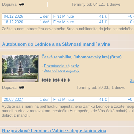
Doprava:
Termíny od: 04.12., 1 dňové
04.12.2026
1 deň
First Minute
41 €
+0 
18.12.2026
1 deň
First Minute
41 €
+0 
Zažite s nami atmosféru adventného Brna a nahliadnite do jeho historickéh
Autobusom do Lednice a na Slávnosti mandlí a vína
Česká republika
,
Juhomoravský kraj (Brno)
-
Poznávacie zájazdy
-
Jednodňové zájazdy
Zo
Doprava:
Termíny od: 20.03., 1 dňové
20.03.2027
1 deň
First Minute
41 €
+0 
Vydajte sa s nami na prehliadku majestátneho zámku Lednice a zažite neo
mandlí a vína v moravskom mestečku Hustopeče, kde Vás čaká bohatý kult
dobrôt z mandlí.
Rozprávkové Lednice a Valtice s degustáciou vína