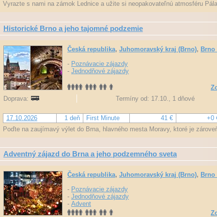
Vyrazte s nami na zámok Lednice a užite si neopakovateľnú atmosféru Pála
Historické Brno a jeho tajomné podzemie
Česká republika
,
Juhomoravský kraj (Brno)
,
Brno 
-
Poznávacie zájazdy
-
Jednodňové zájazdy
Zo
Doprava:
Termíny od: 17.10., 1 dňové
17.10.2026
1 deň
First Minute
41 €
+0 
Poďte na zaujímavý výlet do Brna, hlavného mesta Moravy, ktoré je záro
Adventný zájazd do Brna a jeho podzemného sveta
Česká republika
,
Juhomoravský kraj (Brno)
,
Brno 
-
Poznávacie zájazdy
-
Jednodňové zájazdy
-
Advent
Zo