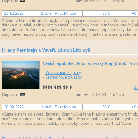
Doprava:
Termíny od: 13.12., 1 dňové
13.12.2026
1 deň
First Minute
35 €
+0 
Advent v Brne patrí medzi najkrajšie predvianočné zážitky na Morave. Histo
tisíckami svetiel, stánky rozvoniavajú vareným vínom, punčom a tradičným
atmosférou. Poďte sa s nami vydať na výlet do moravskej metropoly, kde 
zaujímavé múzeum dizajnu a historické skvosty mesta vrátane majestátnej K
Hrady Pernštejn a Veveří, zámok Litomyšl
Česká republika
,
Juhomoravský kraj (Brno)
,
Pernš
-
Poznávacie zájazdy
-
Jednodňové zájazdy
Zo
Doprava:
Termíny od: 26.09., 1 dňové
26.09.2026
1 deň
First Minute
36 €
+0 
Vtúpte s nami do sveta, ktorému dominujú krásne hrady a elegantný zámok. A
návštevu ku našim susedom, kde v okolí Brna vyrástol zámok Litomyšl s ari
Pernštejn, hrdo stojaci a nedobytný stovky rokov či rozsiahly hrad Vavěří.