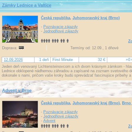
Zámky Lednice a Valtice
Česká republika
,
Juhomoravský kraj (Brno)
-
Poznávacie zájazdy
-
Jednodňové zájazdy
Zo
Doprava:
Termíny od: 12.09., 1 dňové
12.09.2026
1 deň
First Minute
32 €
+0 
Jeden deň venovaný Lichtensteinovcom a ich dvom krásnym zámkom - hlavn
Lednice obklopené nádhernou záhradou a zapísané na zoznam svetového
dokonale s nami, pričom vaše kroky budú sprevádzať fascinujúce príbehy a
Advent v Brne
Česká republika
,
Juhomoravský kraj (Brno)
,
Brno 
-
Poznávacie zájazdy
-
Jednodňové zájazdy
-
Advent
Zo