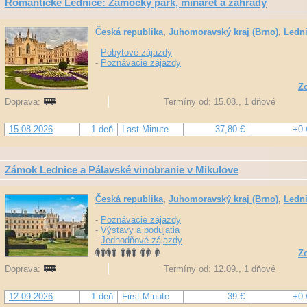
Romantické Lednice: Zámocký park, minaret a záhrady
Česká republika
,
Juhomoravský kraj (Brno)
,
Ledn
-
Pobytové zájazdy
-
Poznávacie zájazdy
Zo
Doprava:
Termíny od: 15.08., 1 dňové
15.08.2026
1 deň
Last Minute
37,80 €
+0 
Zámok Lednice a Pálavské vinobranie v Mikulove
Česká republika
,
Juhomoravský kraj (Brno)
,
Ledn
-
Poznávacie zájazdy
-
Výstavy a podujatia
-
Jednodňové zájazdy
Zo
Doprava:
Termíny od: 12.09., 1 dňové
12.09.2026
1 deň
First Minute
39 €
+0 