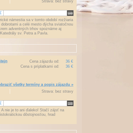
Strava: bez stravy
€
rické námestia sa v tomto období rozžiaria
i dobrotami a celé mesto dýcha sviatočnou
okrem adventných trhov spoznáme aj
atedrály sv. Petra a Pavla.
tejn
Cena zájazdu od:
36 €
Cena s príplatkami od:
36 €
braziť všetky termíny a popis zájazdu »
Strava: bez stravy
€
 nie je to ani ďaleko! Stačí zájsť na
stokratickou dôstojnosťou, hrad