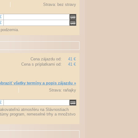
Strava: bez stravy
€
€
o podzemia.
Cena zájazdu od:
41 €
Cena s príplatkami od:
41 €
braziť všetky termíny a popis zájazdu »
Strava: raňajky
€
pakovateľnú atmosféru na Slávnostiach
úrny program, remeselné trhy a množstvo