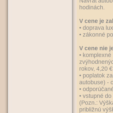
Návrat auto
hodinách.
V cene je za
• doprava l
• zákonné po
V cene nie j
• komplexné 
zvýhodnených
rokov, 4,20 €
• poplatok z
autobuse) - 
• odporúčané
• vstupné do
(Pozn.: Výšk
približnú vý