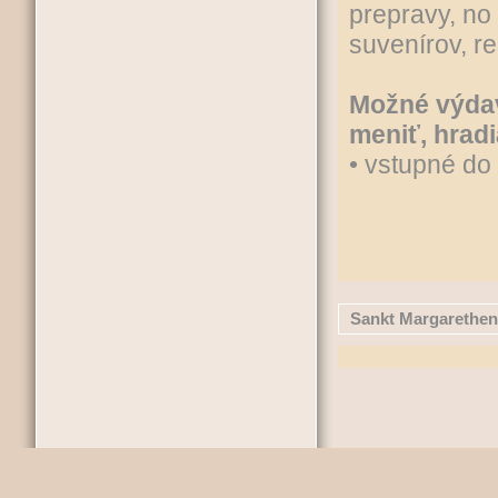
prepravy, no
suvenírov, re
Možné výdav
meniť, hradi
• vstupné do
Sankt Margarethen