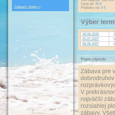
Cena od:
30 €
Zobraziť všetky »
Príplatky od:
0 €
Výber term
28.08.2026
1
25.07.2027
1
08.08.2027
1
Popis zájazdu
Zábava pre vš
dobrodruhov 
rozprávkovýc
V prekrásnom
najväčší záb
rozsiahlej p
zábavy. Všetk