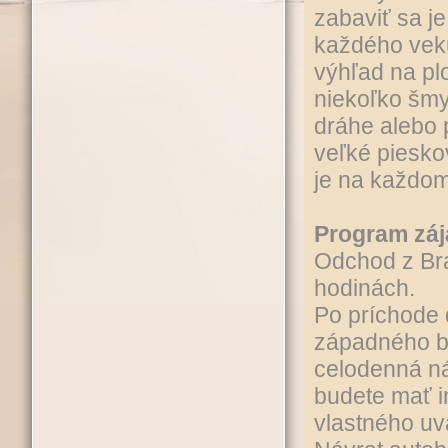
zabaviť sa je
každého veku
výhľad na pl
niekoľko šmy
dráhe alebo 
veľké piesko
je na každo
Program záj
Odchod z Bra
hodinách.
Po príchode 
západného br
celodenná ná
budete mať i
vlastného uv