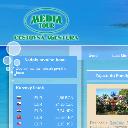
Úvod
Last Min
Nadpis prvního boxu
Zde se nachází obsah prvního
boxu.
Zájazd do Famil
Kurzový lístok
EUR
1,96 BGN
EUR
24,26 CZK
EUR
7,54 HRK
EUR
55,03 TRY
Destinácia:
Rakúsko
,
EUR
1,15 USD
Kód zájazdu: 1387238