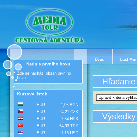
Úvod
Last Min
Nadpis prvního boxu
Zde se nachází obsah prvního
boxu.
Hľadanie
Kurzový lístok
EUR
1,96 BGN
EUR
24,21 CZK
Výsledky
EUR
7,54 HRK
EUR
54,93 TRY
EUR
1,15 USD