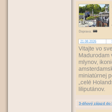
Doprava:
21.08.2026
Vitajte vo s
Madurodam vá
mlynov, ikon
amsterdamsk
miniatúrnej 
„celé Holands
liliputánov.
3-dňový zájazd do 