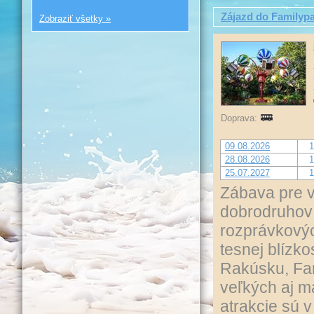
Zájazd do Familyp
Zobraziť všetky »
Doprava:
09.08.2026
1
28.08.2026
1
25.07.2027
1
Zábava pre vš
dobrodruhov 
rozprávkovýc
tesnej blízko
Rakúsku, Fam
veľkých aj m
atrakcie sú 