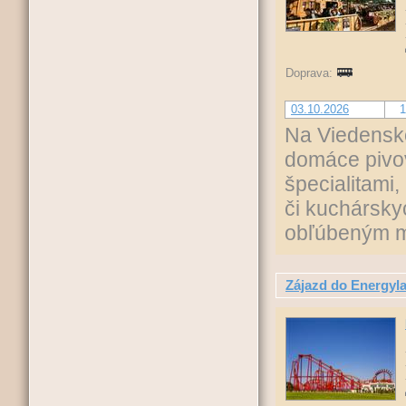
Doprava:
03.10.2026
1
Na Viedensko
domáce pivov
špecialitami
či kuchársky
obľúbeným mi
Zájazd do Energyla