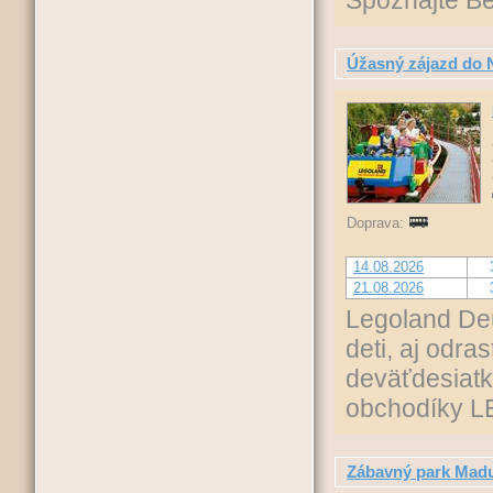
Spoznajte Be
Úžasný zájazd do
Doprava:
14.08.2026
21.08.2026
Legoland Deu
deti, aj odra
deväťdesiatk
obchodíky LE
Zábavný park Madu