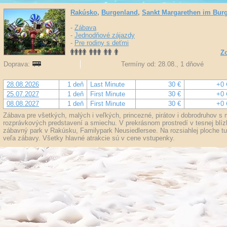
Rakúsko
,
Burgenland
,
Sankt Margarethen im Bur
-
Zábava
-
Jednodňové zájazdy
-
Pre rodiny s deťmi
Zo
Doprava:
Termíny od: 28.08., 1 dňové
28.08.2026
1 deň
Last Minute
30 €
+0 
25.07.2027
1 deň
First Minute
30 €
+0 
08.08.2027
1 deň
First Minute
30 €
+0 
Zábava pre všetkých, malých i veľkých, princezné, pirátov i dobrodruhov s m
rozprávkových predstavení a smiechu. V prekrásnom prostredí v tesnej blízk
zábavný park v Rakúsku, Familypark Neusiedlersee. Na rozsiahlej ploche t
veľa zábavy. Všetky hlavné atrakcie sú v cene vstupenky.