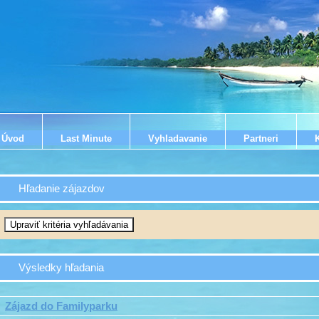
Úvod
Last Minute
Vyhladavanie
Partneri
Hľadanie zájazdov
Výsledky hľadania
Zájazd do Familyparku