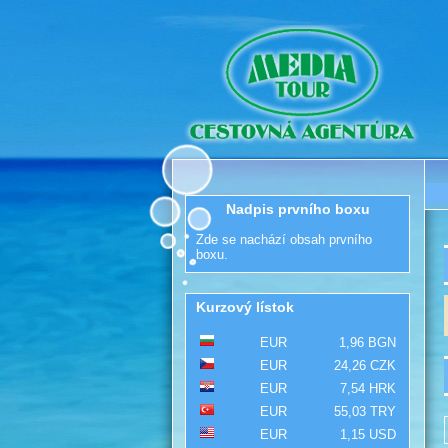
Nadpis prvního boxu
Zde se nachází obsah prvního
boxu.
Kurzový lístok
EUR
1,96 BGN
EUR
24,26 CZK
EUR
7,54 HRK
EUR
55,03 TRY
EUR
1,15 USD