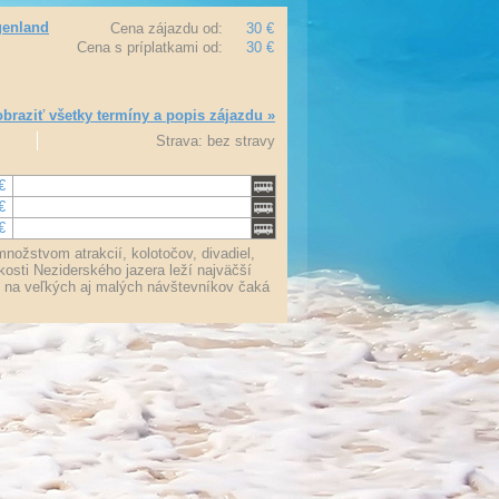
genland
Cena zájazdu od:
30 €
Cena s príplatkami od:
30 €
braziť všetky termíny a popis zájazdu »
Strava: bez stravy
€
€
€
nožstvom atrakcií, kolotočov, divadiel,
osti Neziderského jazera leží najväčší
u na veľkých aj malých návštevníkov čaká