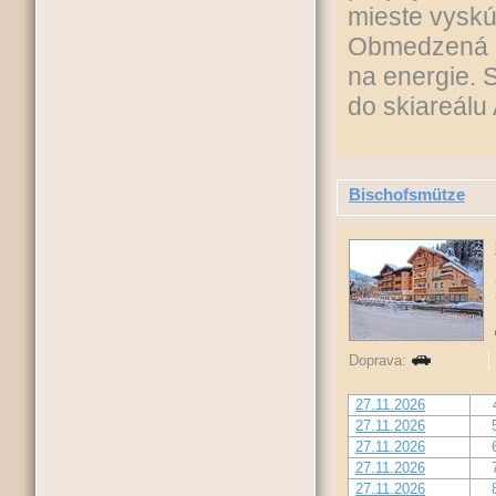
mieste vysk
Obmedzená p
na energie. 
do skiareálu
Bischofsmütze
Doprava:
27.11.2026
27.11.2026
27.11.2026
27.11.2026
27.11.2026