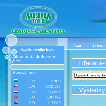
Úvod
Last Min
Nadpis prvního boxu
Zde se nachází obsah prvního
boxu.
Hľadanie
Kurzový lístok
EUR
1,96 BGN
EUR
24,26 CZK
Výsledky
EUR
7,54 HRK
EUR
55,03 TRY
EUR
1,15 USD