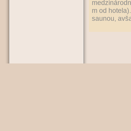
medzinárodná
m od hotela)
saunou, avš