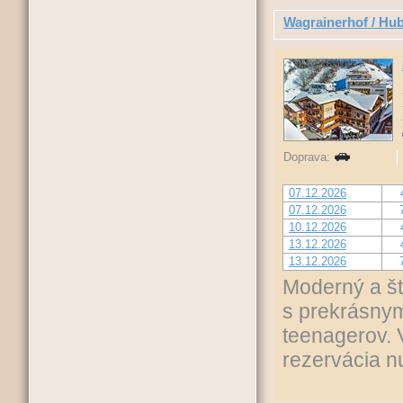
Wagrainerhof / Hub
Doprava:
07.12.2026
07.12.2026
10.12.2026
13.12.2026
13.12.2026
Moderný a št
s prekrásnym
teenagerov. 
rezervácia n